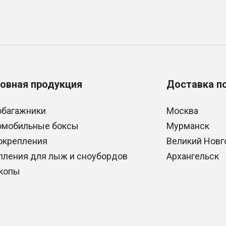
овная продукция
Доставка п
обагажники
Москва
омобильные боксы
Мурманск
окрепления
Великий Новг
пления для лыж и сноубордов
Архангельск
копы