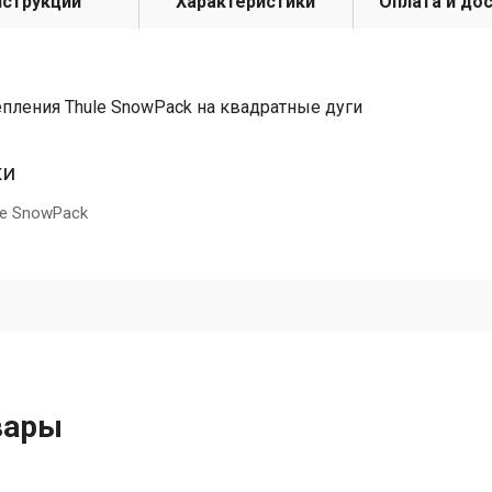
нструкции
Характеристики
Оплата и до
пления Thule SnowPack на квадратные дуги
ки
le SnowPack
вары