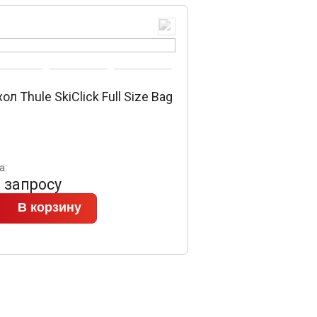
ол Thule SkiClick Full Size Bag
а:
 запросу
В корзину