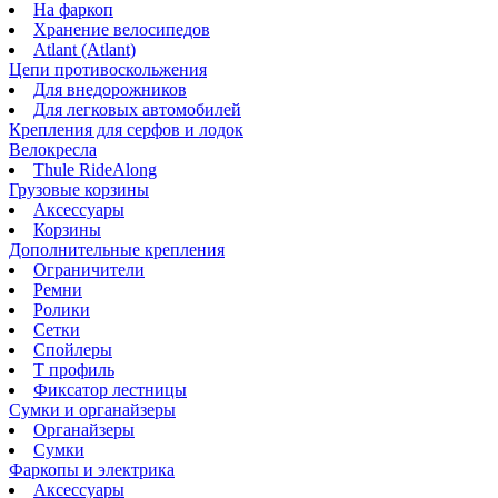
На фаркоп
Хранение велосипедов
Atlant (Atlant)
Цепи противоскольжения
Для внедорожников
Для легковых автомобилей
Крепления для серфов и лодок
Велокресла
Thule RideAlong
Грузовые корзины
Аксессуары
Корзины
Дополнительные крепления
Ограничители
Ремни
Ролики
Сетки
Спойлеры
Т профиль
Фиксатор лестницы
Сумки и органайзеры
Органайзеры
Сумки
Фаркопы и электрика
Аксессуары