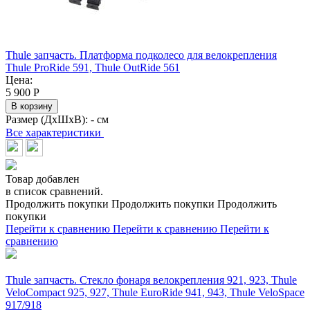
Thule запчасть. Платформа подколесо для велокрепления
Thule ProRide 591, Thule OutRide 561
Цена:
5 900
Р
В корзину
Размер (ДхШхВ):
- см
Все характеристики
Товар добавлен
в список сравнений.
Продолжить покупки
Продолжить покупки
Продолжить
покупки
Перейти к сравнению
Перейти к сравнению
Перейти к
сравнению
Thule запчасть. Стекло фонаря велокрепления 921, 923, Thule
VeloCompact 925, 927, Thule EuroRide 941, 943, Thule VeloSpace
917/918