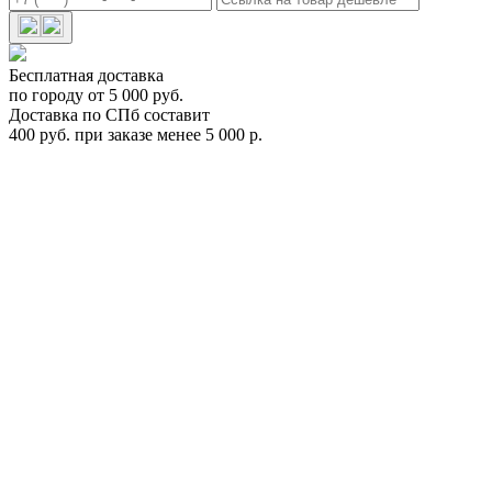
Бесплатная доставка
по городу от 5 000 руб.
Доставка по СПб составит
400 руб. при заказе менее 5 000 р.
Thule запчасть. Ремень для фиксации велосипеда на
платформе Thule RideOn 9503, 9502
34140
Цена:
1 900