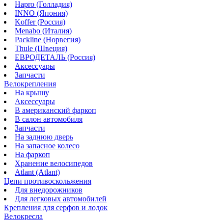
Hapro (Голладия)
INNO (Япония)
Koffer (Россия)
Menabo (Италия)
Packline (Норвегия)
Thule (Швеция)
ЕВРОДЕТАЛЬ (Россия)
Аксессуары
Запчасти
Велокрепления
На крышу
Аксессуары
В американский фаркоп
В салон автомобиля
Запчасти
На заднюю дверь
На запасное колесо
На фаркоп
Хранение велосипедов
Atlant (Atlant)
Цепи противоскольжения
Для внедорожников
Для легковых автомобилей
Крепления для серфов и лодок
Велокресла